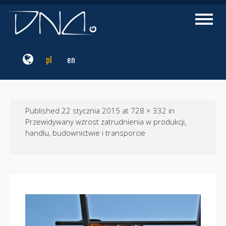
Przejdź
do
Przełąc
nawigac
treści
pl
en
Published
22 stycznia 2015
at
728 × 332
in
Przewidywany wzrost zatrudnienia w produkcji,
handlu, budownictwie i transporcie