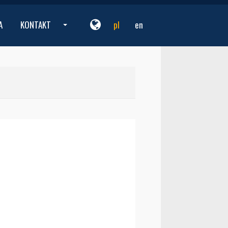
A
KONTAKT
pl
en
...