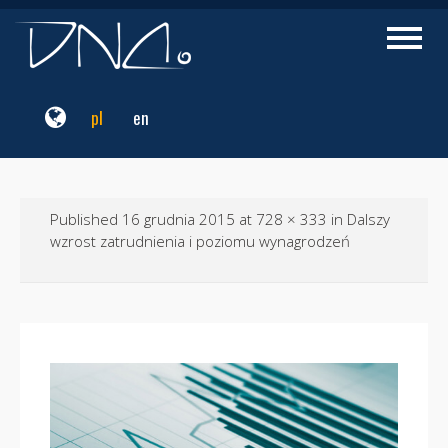
Przejdź
do
Przełąc
nawigac
treści
pl
en
Published
16 grudnia 2015
at
728 × 333
in
Dalszy
wzrost zatrudnienia i poziomu wynagrodzeń