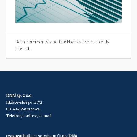
Both comments and trackbacks are currently
closed.
DNA! sp. z o.o.
Idźkowskiego 5/7/2
00-442 Warszawa
Telefony i adresy e-mail
+48 22 745 23 35
czasownik.pl
jest serwisem firmy
DNA