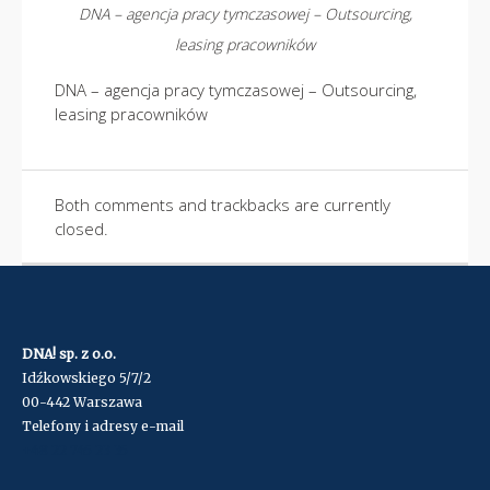
DNA – agencja pracy tymczasowej – Outsourcing,
leasing pracowników
DNA – agencja pracy tymczasowej – Outsourcing,
leasing pracowników
Both comments and trackbacks are currently
closed.
DNA! sp. z o.o.
Idźkowskiego 5/7/2
00-442 Warszawa
Telefony i adresy e-mail
+48 22 745 23 35