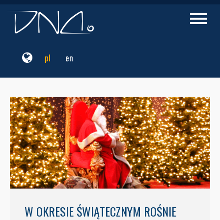
Przejdź
do
Przełąc
nawigac
treści
pl
en
W OKRESIE ŚWIĄTECZNYM ROŚNIE