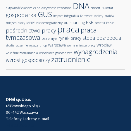
DNA
aktywność ekonomiczna
aktywność zawodowa
eksport
Eurostat
GUS
gospodarka
import
infografika
Katowice
kobiety
Kraków
PKB
outsourcing
miejsca pracy
MPiPS
niż demograficzny
podatki
Polska
praca
praca
pośrednictwo pracy
tymczasowa
stopa bezrobocia
rynek pracy
przemysł
Warszawa
Wrocław
studia
uczelnie wyższe
urlop
wolne miejsca pracy
wynagrodzenia
wskaźnik zatrudnienia
współpraca gospodarcza
zatrudnienie
wzrost gospodarczy
DNA! sp. z o.o.
Idźkowskiego 5/7/2
00-442 Warszawa
Telefony i adresy e-mail
+48 22 745 23 35