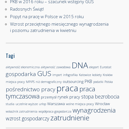
PKB w 2016 roku – szacunek wstępny GUS
Radosnych Świąt!
Popyt na pracę w Polsce w 2015 roku
Wzrost przeciętnego miesięcznego wynagrodzenia
i poziomu zatrudnienia w kwietniu
Tagi
DNA
aktywność ekonomiczna
aktywność zawodowa
eksport
Eurostat
GUS
gospodarka
import
infografika
Katowice
kobiety
Kraków
PKB
outsourcing
miejsca pracy
MPiPS
niż demograficzny
podatki
Polska
praca
praca
pośrednictwo pracy
tymczasowa
stopa bezrobocia
rynek pracy
przemysł
Warszawa
Wrocław
studia
uczelnie wyższe
urlop
wolne miejsca pracy
wynagrodzenia
wskaźnik zatrudnienia
współpraca gospodarcza
zatrudnienie
wzrost gospodarczy