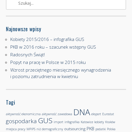
Najnowsze wpisy
Kobiety 2015/2016 – infografika GUS
PKB w 2016 roku – szacunek wstępny GUS
Radosnych Świąt!
Popyt na pracę w Polsce w 2015 roku
Wzrost przeciętnego miesięcznego wynagrodzenia
i poziomu zatrudnienia w kwietniu
Tagi
DNA
aktywność ekonomiczna
aktywność zawodowa
eksport
Eurostat
GUS
gospodarka
import
infografika
Katowice
kobiety
Kraków
PKB
outsourcing
miejsca pracy
MPiPS
niż demograficzny
podatki
Polska