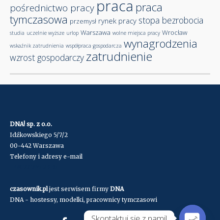
praca
praca
pośrednictwo pracy
tymczasowa
stopa bezrobocia
rynek pracy
przemysł
Warszawa
Wrocław
studia
uczelnie wyższe
urlop
wolne miejsca pracy
wynagrodzenia
wskaźnik zatrudnienia
współpraca gospodarcza
zatrudnienie
wzrost gospodarczy
DNA! sp. z o.o.
Idźkowskiego 5/7/2
00-442 Warszawa
Telefony i adresy e-mail
+48 22 745 23 35
czasownik.pl
jest serwisem firmy
DNA
DNA - hostessy, modelki, pracownicy tymczasowi
Skontaktuj się z nami!