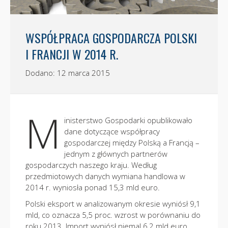
WSPÓŁPRACA GOSPODARCZA POLSKI
I FRANCJI W 2014 R.
Dodano: 12 marca 2015
M
inisterstwo Gospodarki opublikowało
dane dotyczące współpracy
gospodarczej między Polską a Francją –
jednym z głównych partnerów
gospodarczych naszego kraju. Według
przedmiotowych danych wymiana handlowa w
2014 r. wyniosła ponad 15,3 mld euro.
Polski eksport w analizowanym okresie wyniósł 9,1
mld, co oznacza 5,5 proc. wzrost w porównaniu do
roku 2013. Import wyniósł niemal 6,2 mld euro,