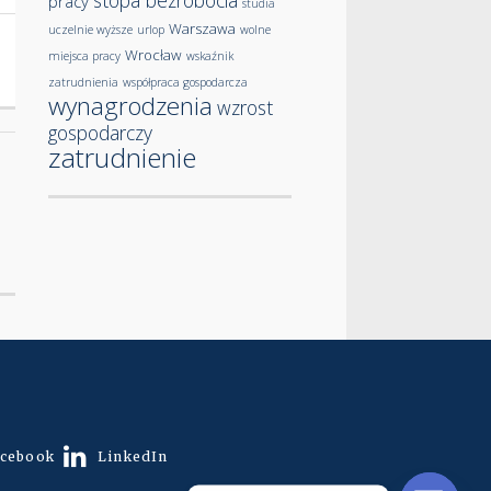
stopa bezrobocia
pracy
studia
Warszawa
uczelnie wyższe
urlop
wolne
Wrocław
miejsca pracy
wskaźnik
zatrudnienia
współpraca gospodarcza
wynagrodzenia
wzrost
gospodarczy
zatrudnienie
cebook
LinkedIn