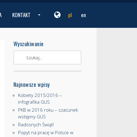
A
KONTAKT
pl
en
...
Wyszukiwanie
Najnowsze wpisy
Kobiety 2015/2016 –
infografika GUS
PKB w 2016 roku – szacunek
wstępny GUS
Radosnych Świąt!
Popyt na pracę w Polsce w