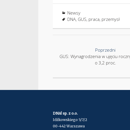
Newsy
DNA
,
GUS
,
praca
,
przemysł
Nawigacja
Poprzedni
GUS: Wynagrodzenia w ujęciu rocz
o 3,2 proc.
DNA! sp. z o.o.
Idźkowskiego 5/7/2
00-442 Warszawa