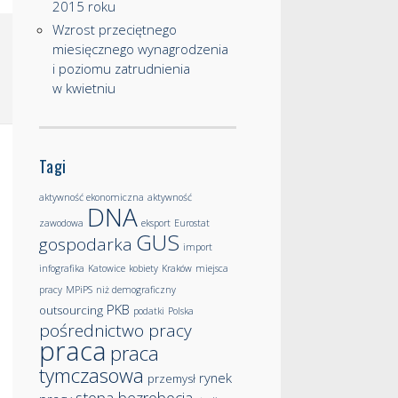
2015 roku
Wzrost przeciętnego
miesięcznego wynagrodzenia
i poziomu zatrudnienia
w kwietniu
Tagi
aktywność ekonomiczna
aktywność
DNA
zawodowa
eksport
Eurostat
GUS
gospodarka
import
infografika
Katowice
kobiety
Kraków
miejsca
pracy
MPiPS
niż demograficzny
PKB
outsourcing
podatki
Polska
pośrednictwo pracy
praca
praca
tymczasowa
rynek
przemysł