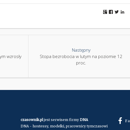
Następny
nym wzrosły
Stopa bezrobocia w lutym na poziomie 12
proc.
czasownik.pl
jest serwisem firmy
DNA
Fa
DNA - hostessy, modelki, pracownicy tymczasowi