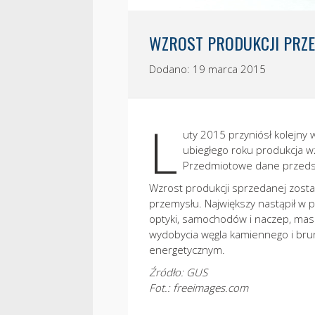
WZROST PRODUKCJI PRZ
Dodano: 19 marca 2015
L
uty 2015 przyniósł kolejny
ubiegłego roku produkcja wz
Przedmiotowe dane przedst
Wzrost produkcji sprzedanej zost
przemysłu. Największy nastąpił w 
optyki, samochodów i naczep, masz
wydobycia węgla kamiennego i brun
energetycznym.
Źródło: GUS
Fot.: freeimages.com