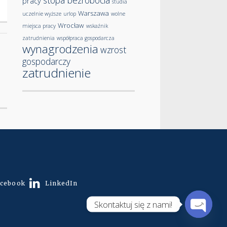
stopa bezrobocia
pracy
studia
Warszawa
uczelnie wyższe
urlop
wolne
Wrocław
miejsca pracy
wskaźnik
zatrudnienia
współpraca gospodarcza
wynagrodzenia
wzrost
gospodarczy
zatrudnienie
cebook
LinkedIn
Skontaktuj się z nami!
Open