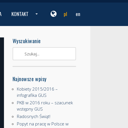
A
KONTAKT
pl
en
...
Wyszukiwanie
Najnowsze wpisy
Kobiety 2015/2016 –
infografika GUS
PKB w 2016 roku – szacunek
wstępny GUS
Radosnych Świąt!
Popyt na pracę w Polsce w