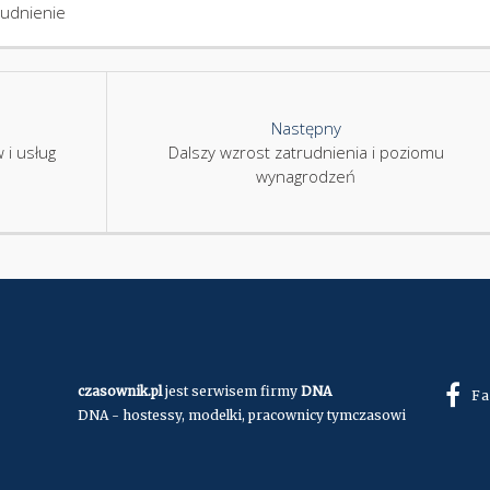
rudnienie
Następny
 i usług
Dalszy wzrost zatrudnienia i poziomu
wynagrodzeń
czasownik.pl
jest serwisem firmy
DNA
Fa
DNA - hostessy, modelki, pracownicy tymczasowi