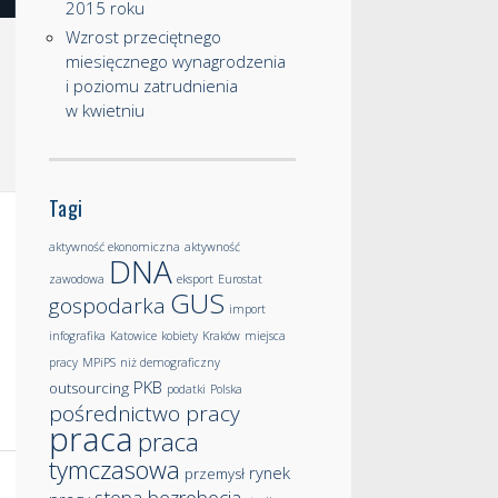
2015 roku
Wzrost przeciętnego
miesięcznego wynagrodzenia
i poziomu zatrudnienia
w kwietniu
Tagi
aktywność ekonomiczna
aktywność
DNA
zawodowa
eksport
Eurostat
GUS
gospodarka
import
infografika
Katowice
kobiety
Kraków
miejsca
pracy
MPiPS
niż demograficzny
PKB
outsourcing
podatki
Polska
pośrednictwo pracy
praca
praca
tymczasowa
rynek
przemysł