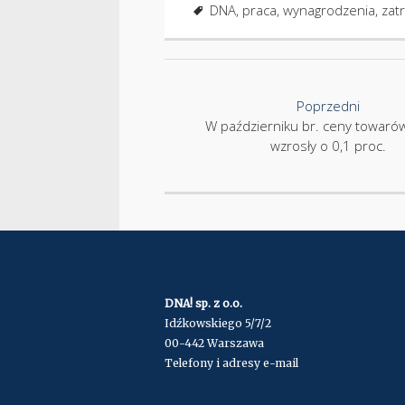
DNA
,
praca
,
wynagrodzenia
,
zat
Nawigacja
Poprzedni
W październiku br. ceny towarów
wzrosły o 0,1 proc.
DNA! sp. z o.o.
Idźkowskiego 5/7/2
00-442 Warszawa
Telefony i adresy e-mail
+48 22 745 23 35